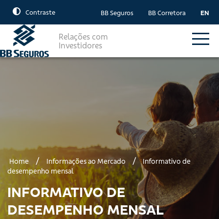
Contraste
BB Seguros
BB Corretora
EN
Relações com
Investidores
/
/
Home
Informações ao Mercado
Informativo de
desempenho mensal
INFORMATIVO DE
DESEMPENHO MENSAL